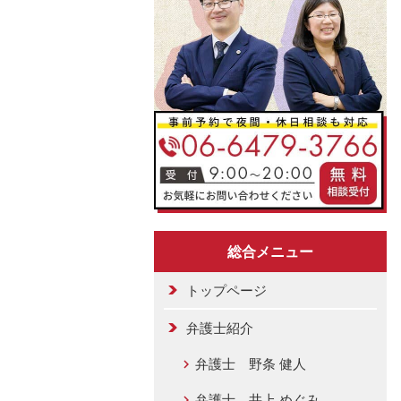
総合メニュー
トップページ
弁護士紹介
弁護士 野条 健人
弁護士 井上 めぐみ