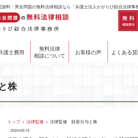
不倫慰謝料・男女問題の無料法律相談なら「弁護士法人かがりび綜合法律事
無料法律
弁護士費用
お客様の声
よくある質
相談について
と株
トップ
法律監修
法律監修 財産分与と株
2024/05/15