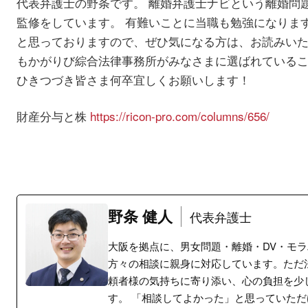
代表弁護士の野条です。 離婚弁護士ナビという離婚問
監修をしています。 有難いことに当職も勉強になりま
と思っておりますので、ぜひ気になる方は、お読みい
もかがりび綜合法律事務所がみなさまに選ばれている
ひきつづき皆さま何卒宜しくお願いします！
財産分与と株
https://ricon-pro.com/columns/656/
野条 健人
代表弁護士
大阪を拠点に、男女問題・離婚・DV・モ
方々の相談に親身に対応しています。ただ
頼者様の気持ちに寄り添い、心の負担を少
す。 「相談してよかった」と思っていた