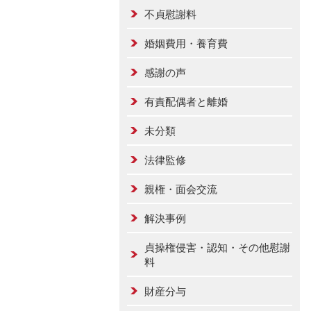
不貞慰謝料
婚姻費用・養育費
感謝の声
有責配偶者と離婚
未分類
法律監修
親権・面会交流
解決事例
貞操権侵害・認知・その他慰謝
料
財産分与