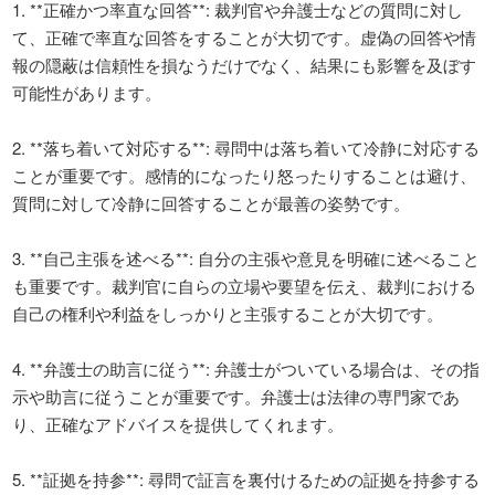
1. **正確かつ率直な回答**: 裁判官や弁護士などの質問に対し
て、正確で率直な回答をすることが大切です。虚偽の回答や情
報の隠蔽は信頼性を損なうだけでなく、結果にも影響を及ぼす
可能性があります。

2. **落ち着いて対応する**: 尋問中は落ち着いて冷静に対応する
ことが重要です。感情的になったり怒ったりすることは避け、
質問に対して冷静に回答することが最善の姿勢です。

3. **自己主張を述べる**: 自分の主張や意見を明確に述べること
も重要です。裁判官に自らの立場や要望を伝え、裁判における
自己の権利や利益をしっかりと主張することが大切です。

4. **弁護士の助言に従う**: 弁護士がついている場合は、その指
示や助言に従うことが重要です。弁護士は法律の専門家であ
り、正確なアドバイスを提供してくれます。

5. **証拠を持参**: 尋問で証言を裏付けるための証拠を持参する