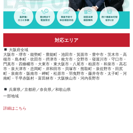
対応エリア
大阪府全域
大阪市・堺市・能勢町・豊能町・池田市・箕面市・豊中市・茨木市・高
槻市・島本町・吹田市・摂津市・枚方市・交野市・寝屋川市・守口市・
門真市・四條畷市・大東市・東大阪市・八尾市・柏原市・和泉市・高石
市・泉大津市・忠岡町・岸和田市・貝塚市・熊取町・泉佐野市・田尻
町・泉南市・阪南市・岬町・松原市・羽曳野市・藤井寺市・太子町・河
南町・千早赤阪村・富田林市・大阪狭山市・河内長野市
兵庫県／京都府／奈良県／和歌山県
一部地域
詳細はこちら