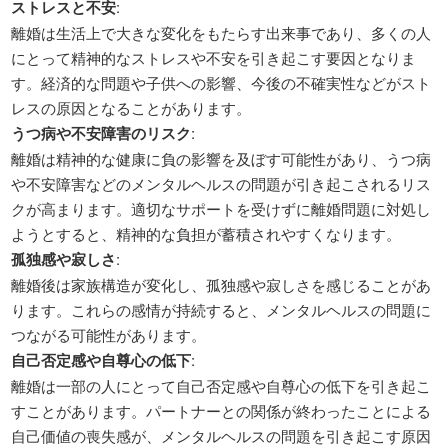
ストレスと不安
:
離婚は生活上で大きな変化をもたらす出来事であり、多くの人
にとって精神的なストレスや不安を引き起こす要因となりま
す。経済的な問題や子供への影響、今後の不確実性などがスト
レスの原因となることがあります。
うつ病や不安障害のリスク
:
離婚は精神的な健康に負の影響を及ぼす可能性があり、うつ病
や不安障害などのメンタルヘルスの問題が引き起こされるリス
クが高まります。適切なサポートを受けずに離婚問題に対処し
ようとすると、精神的な負担が蓄積されやすくなります。
孤独感や寂しさ
:
離婚後は家族構造が変化し、孤独感や寂しさを感じることがあ
ります。これらの感情が持続すると、メンタルヘルスの問題に
つながる可能性があります。
自己否定感や自尊心の低下
:
離婚は一部の人にとって自己否定感や自尊心の低下を引き起こ
すことがあります。パートナーとの関係が終わったことによる
自己価値の喪失感が、メンタルヘルスの問題を引き起こす原因