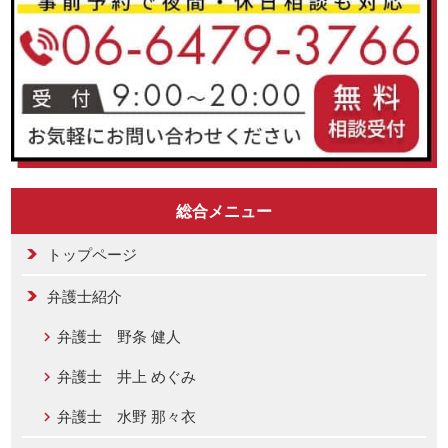
総合メニュー
トップページ
弁護士紹介
弁護士 野条 健人
弁護士 井上 めぐみ
弁護士 水野 那々衣