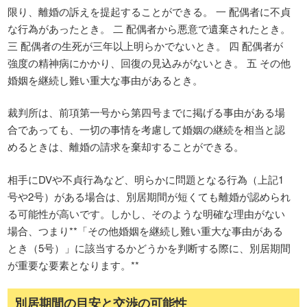
限り、離婚の訴えを提起することができる。 一 配偶者に不貞
な行為があったとき。 二 配偶者から悪意で遺棄されたとき。
三 配偶者の生死が三年以上明らかでないとき。 四 配偶者が
強度の精神病にかかり、回復の見込みがないとき。 五 その他
婚姻を継続し難い重大な事由があるとき。
裁判所は、前項第一号から第四号までに掲げる事由がある場
合であっても、一切の事情を考慮して婚姻の継続を相当と認
めるときは、離婚の請求を棄却することができる。
相手にDVや不貞行為など、明らかに問題となる行為（上記1
号や2号）がある場合は、別居期間が短くても離婚が認められ
る可能性が高いです。しかし、そのような明確な理由がない
場合、つまり**「その他婚姻を継続し難い重大な事由がある
とき（5号）」に該当するかどうかを判断する際に、別居期間
が重要な要素となります。**
別居期間の目安と交渉の可能性