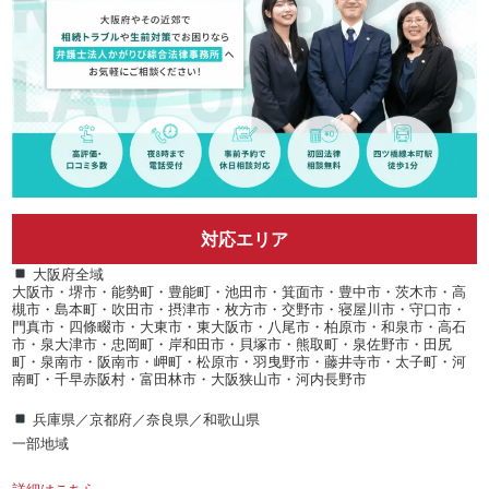
対応エリア
大阪府全域
大阪市・堺市・能勢町・豊能町・池田市・箕面市・豊中市・茨木市・高
槻市・島本町・吹田市・摂津市・枚方市・交野市・寝屋川市・守口市・
門真市・四條畷市・大東市・東大阪市・八尾市・柏原市・和泉市・高石
市・泉大津市・忠岡町・岸和田市・貝塚市・熊取町・泉佐野市・田尻
町・泉南市・阪南市・岬町・松原市・羽曳野市・藤井寺市・太子町・河
南町・千早赤阪村・富田林市・大阪狭山市・河内長野市
兵庫県／京都府／奈良県／和歌山県
一部地域
詳細はこちら