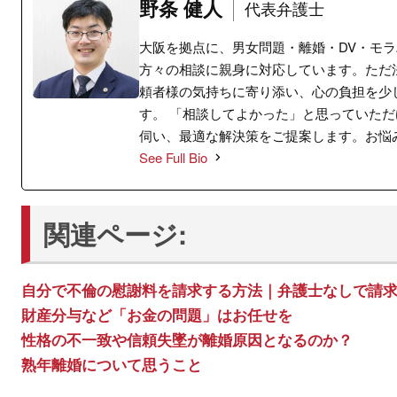
野条 健人
代表弁護士
大阪を拠点に、男女問題・離婚・DV・モ
方々の相談に親身に対応しています。ただ
頼者様の気持ちに寄り添い、心の負担を少
す。 「相談してよかった」と思っていた
伺い、最適な解決策をご提案します。お悩
See Full Bio
関連ページ:
自分で不倫の慰謝料を請求する方法｜弁護士なしで請
財産分与など「お金の問題」はお任せを
性格の不一致や信頼失墜が離婚原因となるのか？
熟年離婚について思うこと