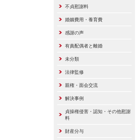
不貞慰謝料
婚姻費用・養育費
感謝の声
有責配偶者と離婚
未分類
法律監修
親権・面会交流
解決事例
貞操権侵害・認知・その他慰謝
料
財産分与