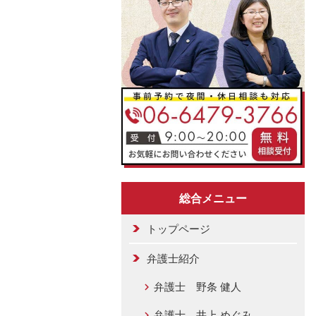
総合メニュー
トップページ
弁護士紹介
弁護士 野条 健人
弁護士 井上 めぐみ