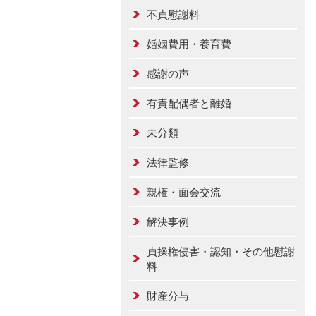
不貞慰謝料
婚姻費用・養育費
感謝の声
有責配偶者と離婚
未分類
法律監修
親権・面会交流
解決事例
貞操権侵害・認知・その他慰謝
料
財産分与