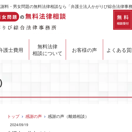
倫慰謝料・男女問題の無料法律相談なら「弁護士法人かがりび綜合法律事
無料法律
弁護士費用
お客様の声
よくある質
相談について
）
トップ
感謝の声
感謝の声（離婚相談）
2024/09/19