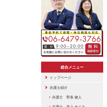
総合メニュー
トップページ
弁護士紹介
弁護士 野条 健人
弁護士 井上 めぐみ