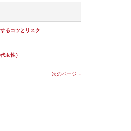
求するコツとリスク
0代女性）
次のページ »