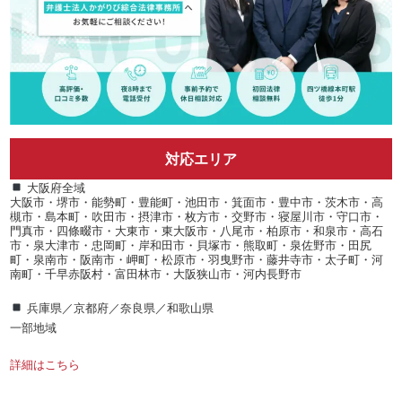
対応エリア
大阪府全域
大阪市・堺市・能勢町・豊能町・池田市・箕面市・豊中市・茨木市・高
槻市・島本町・吹田市・摂津市・枚方市・交野市・寝屋川市・守口市・
門真市・四條畷市・大東市・東大阪市・八尾市・柏原市・和泉市・高石
市・泉大津市・忠岡町・岸和田市・貝塚市・熊取町・泉佐野市・田尻
町・泉南市・阪南市・岬町・松原市・羽曳野市・藤井寺市・太子町・河
南町・千早赤阪村・富田林市・大阪狭山市・河内長野市
兵庫県／京都府／奈良県／和歌山県
一部地域
詳細はこちら