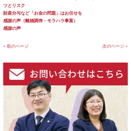
ツとリスク
財産分与など「お金の問題」はお任せを
感謝の声（離婚調停・モラハラ事案）
感謝の声
« 前のページ
次のページ »