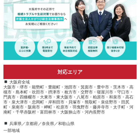
対応エリア
大阪府全域
大阪市・堺市・能勢町・豊能町・池田市・箕面市・豊中市・茨木市・高
槻市・島本町・吹田市・摂津市・枚方市・交野市・寝屋川市・守口市・
門真市・四條畷市・大東市・東大阪市・八尾市・柏原市・和泉市・高石
市・泉大津市・忠岡町・岸和田市・貝塚市・熊取町・泉佐野市・田尻
町・泉南市・阪南市・岬町・松原市・羽曳野市・藤井寺市・太子町・河
南町・千早赤阪村・富田林市・大阪狭山市・河内長野市
兵庫県／京都府／奈良県／和歌山県
一部地域