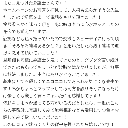
またま見つけた弁護士さんです！
ホームページのお写真を拝見して、人柄も柔らかそうな先生
だったので勇気を出して電話をさせて頂きました！
物腰柔らかく喋って頂き、あの時は本当に心がホッとしたの
を今でも覚えています。
証拠なども色々揃っていたので交渉もスピーディに行って頂
き「そろそろ連絡あるかな？」と思いだしたら必ず連絡で進
捗を教えて頂いていました！
旦那側も同様に弁護士を雇ってきたのと、グダグダ言い続け
てきたのもあってちょっとだけ時間はかかりましたが、無事
に解決しました。本当にありがとうございました。
基本はとても優しくてニコニコしておられる気さくな先生で
す！私がちょっとフラフラして考え方を誤りそうになった時
は優しくも厳しく言って頂いたのを感謝してます！
依頼をしようか迷ってる方がいるのだとしたら、一度はこち
らの事務所に電話してみて無料相談なども活用しつつ色々お
話してみて欲しいなと思います！
この口コミで迷ってる方の背中を押せれたら嬉しいです！