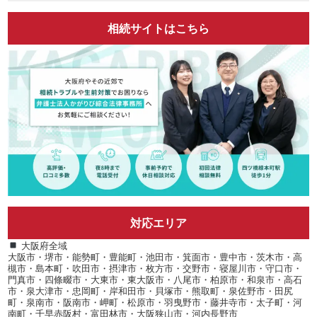
相続サイトはこちら
対応エリア
大阪府全域
大阪市・堺市・能勢町・豊能町・池田市・箕面市・豊中市・茨木市・高
槻市・島本町・吹田市・摂津市・枚方市・交野市・寝屋川市・守口市・
門真市・四條畷市・大東市・東大阪市・八尾市・柏原市・和泉市・高石
市・泉大津市・忠岡町・岸和田市・貝塚市・熊取町・泉佐野市・田尻
町・泉南市・阪南市・岬町・松原市・羽曳野市・藤井寺市・太子町・河
南町・千早赤阪村・富田林市・大阪狭山市・河内長野市