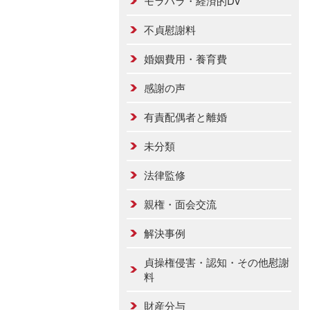
モラハラ・経済的DV
不貞慰謝料
婚姻費用・養育費
感謝の声
有責配偶者と離婚
未分類
法律監修
親権・面会交流
解決事例
貞操権侵害・認知・その他慰謝
料
財産分与