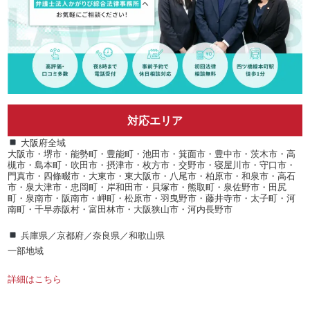
対応エリア
大阪府全域
大阪市・堺市・能勢町・豊能町・池田市・箕面市・豊中市・茨木市・高
槻市・島本町・吹田市・摂津市・枚方市・交野市・寝屋川市・守口市・
門真市・四條畷市・大東市・東大阪市・八尾市・柏原市・和泉市・高石
市・泉大津市・忠岡町・岸和田市・貝塚市・熊取町・泉佐野市・田尻
町・泉南市・阪南市・岬町・松原市・羽曳野市・藤井寺市・太子町・河
南町・千早赤阪村・富田林市・大阪狭山市・河内長野市
兵庫県／京都府／奈良県／和歌山県
一部地域
詳細はこちら