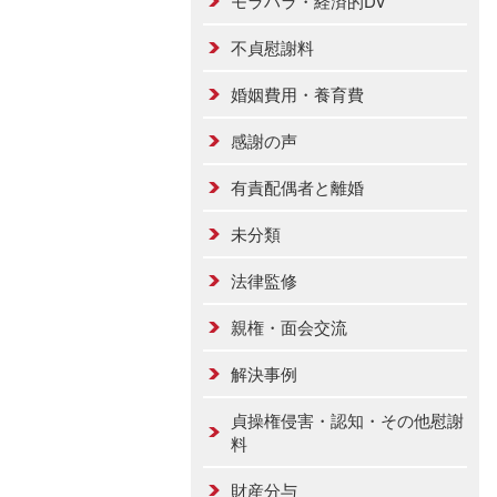
モラハラ・経済的DV
不貞慰謝料
婚姻費用・養育費
感謝の声
有責配偶者と離婚
未分類
法律監修
親権・面会交流
解決事例
貞操権侵害・認知・その他慰謝
料
財産分与