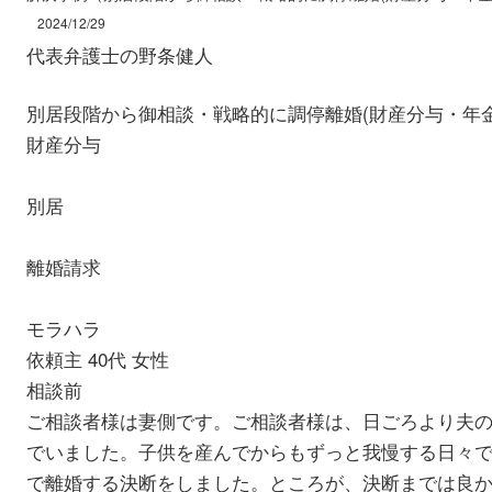
2024/12/29
代表弁護士の野条健人
別居段階から御相談・戦略的に調停離婚(財産分与・年
財産分与
別居
離婚請求
モラハラ
依頼主 40代 女性
相談前
ご相談者様は妻側です。ご相談者様は、日ごろより夫
でいました。子供を産んでからもずっと我慢する日々
で離婚する決断をしました。ところが、決断までは良