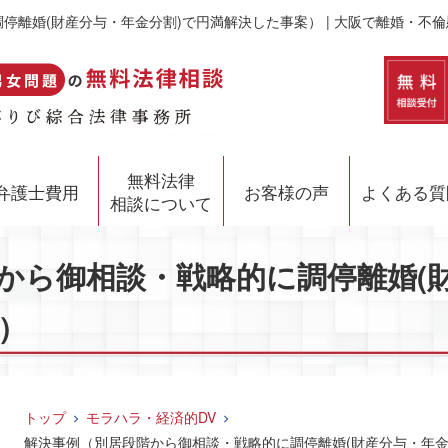
停離婚(財産分与・年金分割)で円満解決した事案） | 大阪で離婚・不
無料法律
弁護士費用
お客様の声
よくある質
相談について
から御相談・戦略的に調停離婚(財
）
トップ
モラハラ・経済的DV
解決事例（別居段階から御相談・戦略的に調停離婚(財産分与・年金