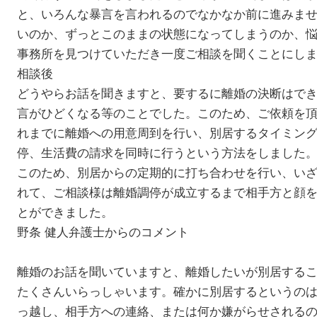
と、いろんな暴言を言われるのでなかなか前に進みま
いのか、ずっとこのままの状態になってしまうのか、
事務所を見つけていただき一度ご相談を聞くことにし
相談後
どうやらお話を聞きますと、要するに離婚の決断はで
言がひどくなる等のことでした。このため、ご依頼を
れまでに離婚への用意周到を行い、別居するタイミン
停、生活費の請求を同時に行うという方法をしました
このため、別居からの定期的に打ち合わせを行い、い
れて、ご相談様は離婚調停が成立するまで相手方と顔
とができました。
野条 健人弁護士からのコメント
離婚のお話を聞いていますと、離婚したいが別居する
たくさんいらっしゃいます。確かに別居するというの
っ越し、相手方への連絡、または何か嫌がらせされる